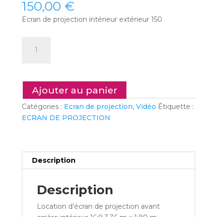
150,00
€
Ecran de projection intérieur extérieur 150
quantité
de
V17
-
Ecran
Ajouter au panier
de
Catégories :
Ecran de projection
,
Vidéo
Étiquette :
projection
ECRAN DE PROJECTION
intérieur
150"
Description
Description
Location d’écran de projection avant