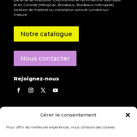
et en Gironde (Mérignac, Bordeaux, Bordeaux métropole) :
location de matériel ou installation sono et lumière sur-
mesure.
Notre catalogue
Nous contacter
Rejoignez-nous
Contact direct
Gérer le consentement
Eric Derecourt
répond à toutes vos questions.
Agence :
05 56 13 01 03
Pour offrir les meilleures expériences, nous utilisons des cookies.
Mobile :
06 84 97 23 08