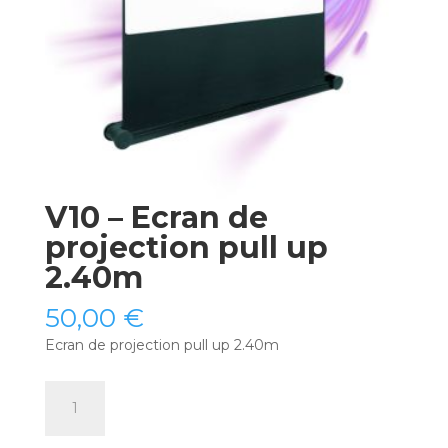
V10 – Ecran de
projection pull up
2.40m
50,00
€
Ecran de projection pull up 2.40m
quantité
de
V10