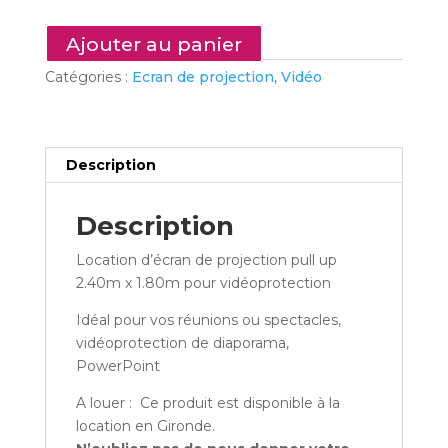
–
Ecran
Ajouter au panier
de
Catégories :
Ecran de projection
,
Vidéo
projection
pull
up
2.40m
Description
Description
Location d’écran de projection pull up
2.40m x 1.80m pour vidéoprotection
Idéal pour vos réunions ou spectacles,
vidéoprotection de diaporama,
PowerPoint
A louer : Ce produit est disponible à la
location en Gironde.