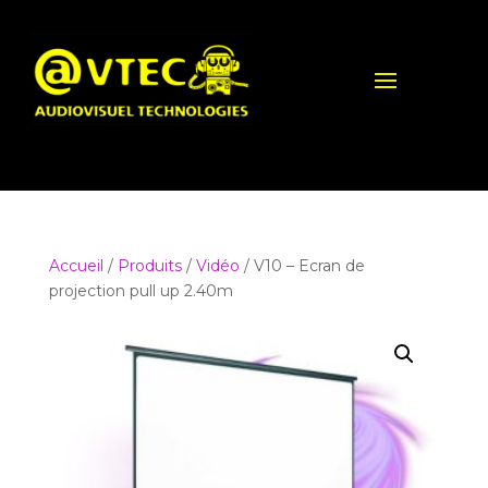
Accueil
/
Produits
/
Vidéo
/ V10 – Ecran de
projection pull up 2.40m