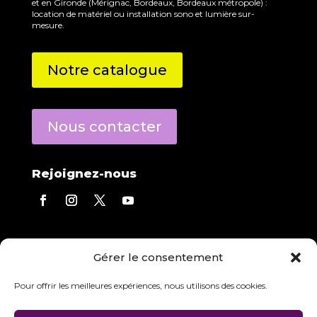
et en Gironde (Mérignac, Bordeaux, Bordeaux métropole) :
location de matériel ou installation sono et lumière sur-
mesure.
Notre catalogue
Nous contacter
Rejoignez-nous
Contact direct
Gérer le consentement
Eric Derecourt
répond à toutes vos questions.
Agence :
05 56 13 01 03
Pour offrir les meilleures expériences, nous utilisons des cookies.
Mobile :
06 84 97 23 08