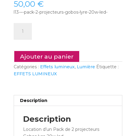
50,00
€
l13-–-pack-2-projecteurs-gobos-lyre-20w-led-
quantité
de
L13
–
Pack
Ajouter au panier
2
Catégories :
Effets lumineux
,
Lumière
Étiquette :
projecteurs
EFFETS LUMINEUX
Gobos
lyre
20w
led
Description
Description
Location d’un Pack de 2 projecteurs