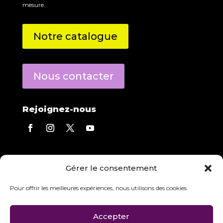
mesure.
Notre catalogue
Nous contacter
Rejoignez-nous
Contact direct
Gérer le consentement
Eric Derecourt
répond à toutes vos questions.
Agence :
05 56 13 01 03
Pour offrir les meilleures expériences, nous utilisons des cookies.
Mobile :
06 84 97 23 08
Accepter