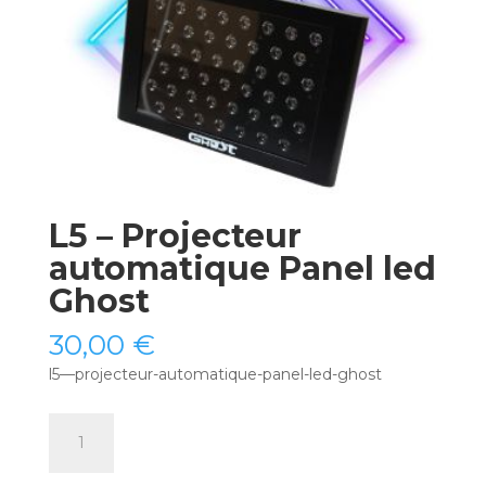
L5 – Projecteur
automatique Panel led
Ghost
30,00
€
l5—projecteur-automatique-panel-led-ghost
quantité
de
L5