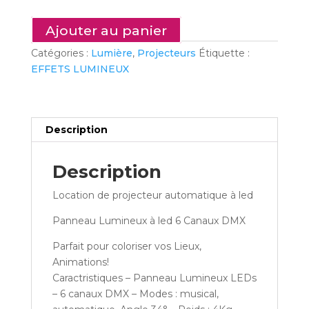
-
Projecteur
Ajouter au panier
automatique
Catégories :
Lumière
,
Projecteurs
Étiquette :
Panel
EFFETS LUMINEUX
led
Ghost
Description
Description
Location de projecteur automatique à led
Panneau Lumineux à led 6 Canaux DMX
Parfait pour coloriser vos Lieux,
Animations!
Caractristiques – Panneau Lumineux LEDs
– 6 canaux DMX – Modes : musical,