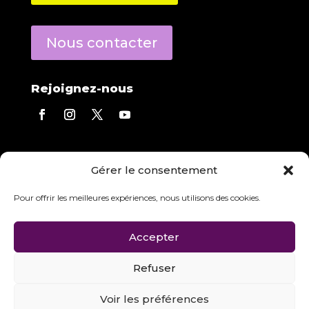
Nous contacter
Rejoignez-nous
Contact direct
Gérer le consentement
Eric Derecourt
répond à toutes vos questions.
Agence :
05 56 13 01 03
Pour offrir les meilleures expériences, nous utilisons des cookies.
Mobile :
06 84 97 23 08
Accepter
Refuser
Tous droits réservés I AVTEC audiovisuel technologies 2024 I
Voir les préférences
Création
Linup.agency
I
Mentions légales
I
CGV
I
Politique