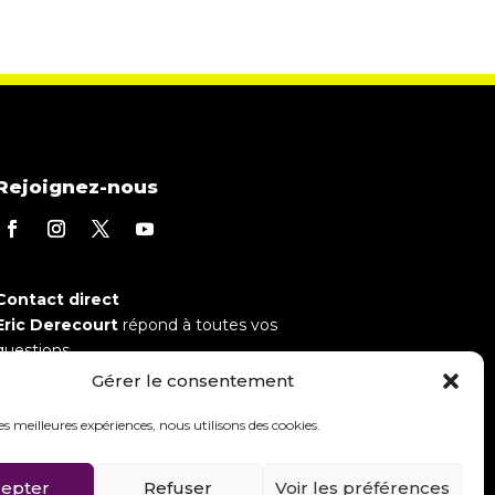
Rejoignez-nous
Contact direct
Eric Derecourt
répond à toutes vos
questions.
Agence :
05 56 13 01 03
Gérer le consentement
Mobile :
06 84 97 23 08
les meilleures expériences, nous utilisons des cookies.
epter
Refuser
Voir les préférences