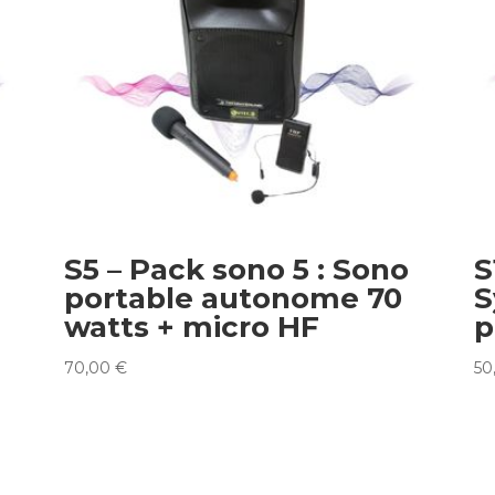
S5 – Pack sono 5 : Sono
S
portable autonome 70
S
watts + micro HF
p
70,00
€
50