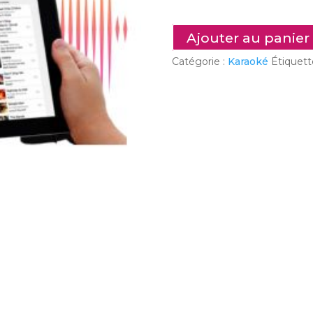
-
CLIC
Ajouter au panier
&
Catégorie :
Karaoké
Étiquett
SING
Karaoké
sur
tablette
ou
ordinateur
portable