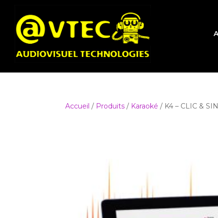
A
Accueil
/
Produits
/
Karaoké
/ K4 – CLIC & SIN