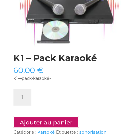
K1 – Pack Karaoké
60,00
€
k1—pack-karaoké-
quantité
de
K1
-
Pack
Ajouter au panier
Karaoké
Catégorie :
Karaoké
Étiquette :
sonorisation