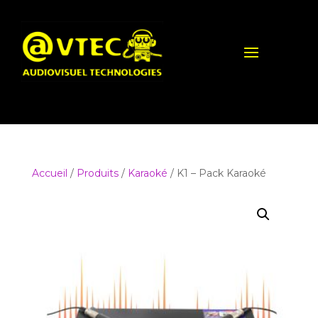
Accueil
/
Produits
/
Karaoké
/ K1 – Pack Karaoké