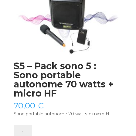
S5 – Pack sono 5 :
Sono portable
autonome 70 watts +
micro HF
70,00
€
Sono portable autonome 70 watts + micro HF
quantité
de