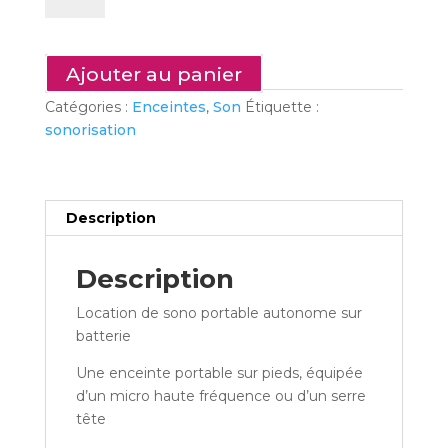
S5
–
Pack
Ajouter au panier
sono
Catégories :
Enceintes
,
Son
Étiquette :
5
sonorisation
:
Sono
portable
autonome
Description
70
watts
+
Description
micro
Location de sono portable autonome sur
HF
batterie
Une enceinte portable sur pieds, équipée
d’un micro haute fréquence ou d’un serre
tête