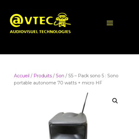
Accueil
/
Produits
/
Son
/ S5 – Pack sono 5 : Sono
portable autonome 70 watts + micro HF