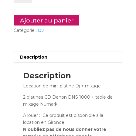
DJ1
-
Pack
Ajouter au panier
Dj
Catégorie :
DJ
:
lecteur
de
CD
Description
à
plat
+
Description
table
Location de mini platine Dj + mixage
de
mixage
2 platines CD Denon DNS 1000 + table de
mixage Numark.
A louer : Ce produit est disponible à la
location en Gironde.
N’oubliez pas de nous donner votre