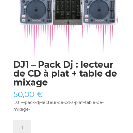
DJ1 – Pack Dj : lecteur
de CD à plat + table de
mixage
50,00
€
DJ1—pack-dj–lecteur-de-cd-à-plat–table-de-
mixage-
quantité
de