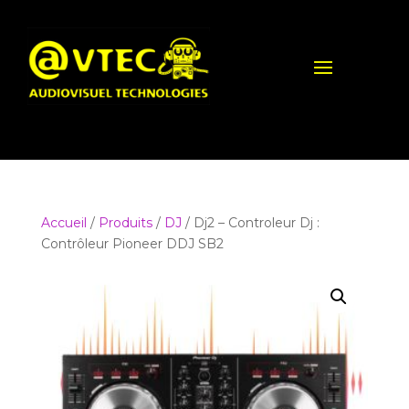
Accueil
/
Produits
/
DJ
/ Dj2 – Controleur Dj :
Contrôleur Pioneer DDJ SB2