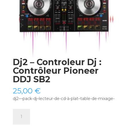
Dj2 – Controleur Dj :
Contrôleur Pioneer
DDJ SB2
25,00
€
dj2—pack-dj–lecteur-de-cd-à-plat–table-de-mixage-
quantité
de
Dj2