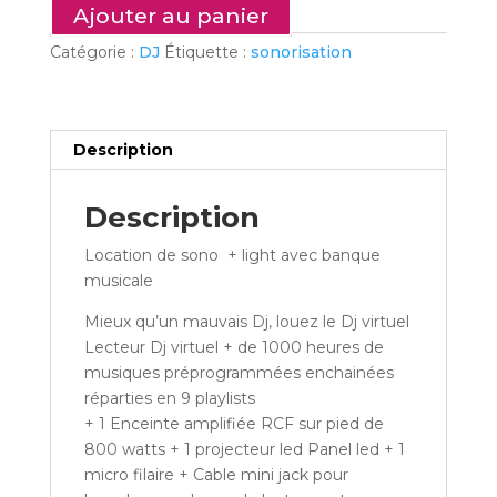
Dj
Ajouter au panier
virtuel
Catégorie :
DJ
Étiquette :
sonorisation
+
sono
+
light
Description
Description
Location de sono + light avec banque
musicale
Mieux qu’un mauvais Dj, louez le Dj virtuel
Lecteur Dj virtuel + de 1000 heures de
musiques préprogrammées enchainées
réparties en 9 playlists
+ 1 Enceinte amplifiée RCF sur pied de
800 watts + 1 projecteur led Panel led + 1
micro filaire + Cable mini jack pour