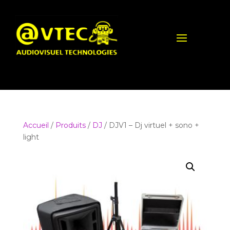
Accueil
/
Produits
/
DJ
/ DJV1 – Dj virtuel + sono +
light