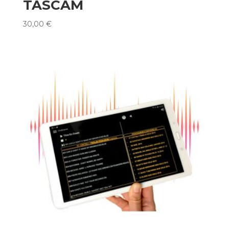
TASCAM
30,00
€