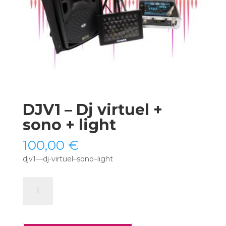
DJV1 – Dj virtuel +
sono + light
100,00
€
djv1—dj-virtuel–sono–light
quantité
de
DJV1
-