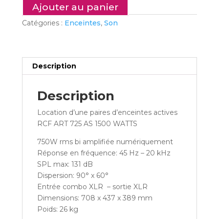
2
Ajouter au panier
ENCEINTES
Catégories :
Enceintes
,
Son
ACTIVES
1500
W
Description
Description
Location d’une paires d’enceintes actives
RCF ART 725 AS 1500 WATTS
750W rms bi amplifiée numériquement
Réponse en fréquence: 45 Hz – 20 kHz
SPL max: 131 dB
Dispersion: 90° x 60°
Entrée combo XLR – sortie XLR
Dimensions: 708 x 437 x 389 mm
Poids: 26 kg