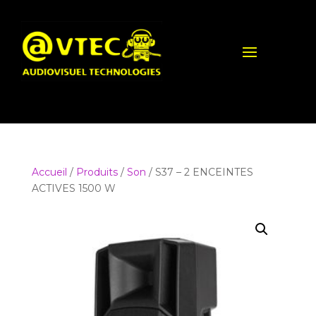
Accueil
/
Produits
/
Son
/ S37 – 2 ENCEINTES
ACTIVES 1500 W