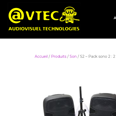
A
Accueil
/
Produits
/
Son
/ S2 – Pack sono 2 : 