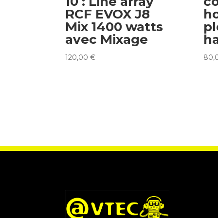
10 : Line array
c
RCF EVOX J8
h
Mix 1400 watts
pl
avec Mixage
h
120,00
€
80,