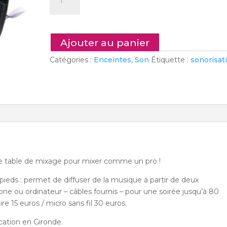
de
S2
–
Pack
Ajouter au panier
sono
Catégories :
Enceintes
,
Son
Étiquette :
sonorisat
2
:
2
enceintes
actives
500
w
+
table
te table de mixage pour mixer comme un pro !
de
mixage
pieds : permet de diffuser de la musique à partir de deux
one ou ordinateur – câbles fournis – pour une soirée jusqu’à 80
e 15 euros / micro sans fil 30 euros.
ocation en Gironde.