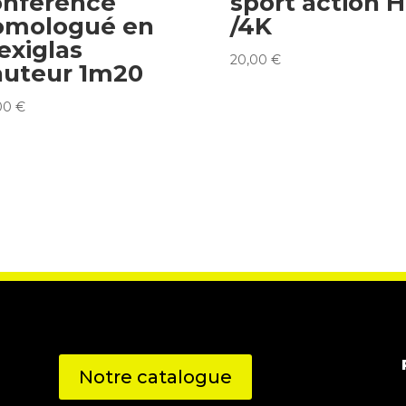
onférence
sport action 
omologué en
/4K
exiglas
20,00
€
auteur 1m20
00
€
Notre catalogue