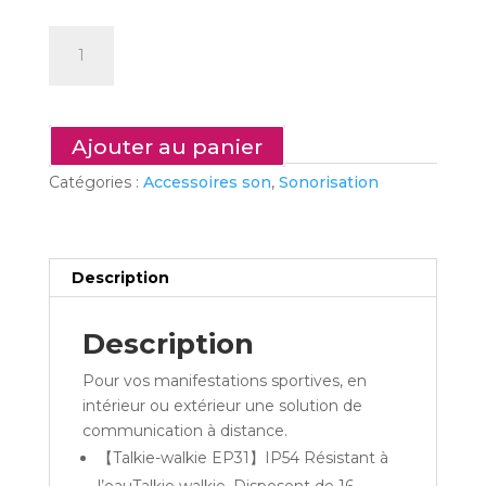
quantité
de
S
39
-
Ajouter au panier
Set
Catégories :
Accessoires son
,
Sonorisation
de
4
talkie
walkie
Description
Description
Pour vos manifestations sportives, en
intérieur ou extérieur une solution de
communication à distance.
【Talkie-walkie EP31】IP54 Résistant à