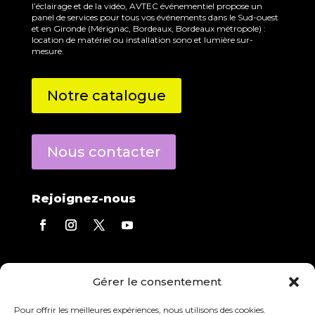
l’éclairage et de la vidéo, AVTEC événementiel propose un
panel de services pour tous vos événements dans le Sud-ouest
et en Gironde (Mérignac, Bordeaux, Bordeaux métropole) :
location de matériel ou installation sono et lumière sur-
mesure.
Notre catalogue
Nous contacter
Rejoignez-nous
Contact direct
Gérer le consentement
Eric Derecourt
répond à toutes vos questions.
Agence :
05 56 13 01 03
Pour offrir les meilleures expériences, nous utilisons des cookies.