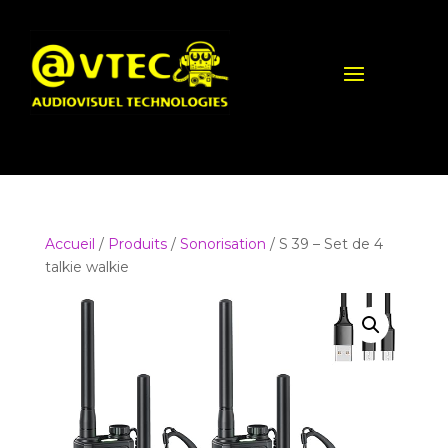
Accueil
/
Produits
/
Sonorisation
/ S 39 – Set de 4
talkie walkie