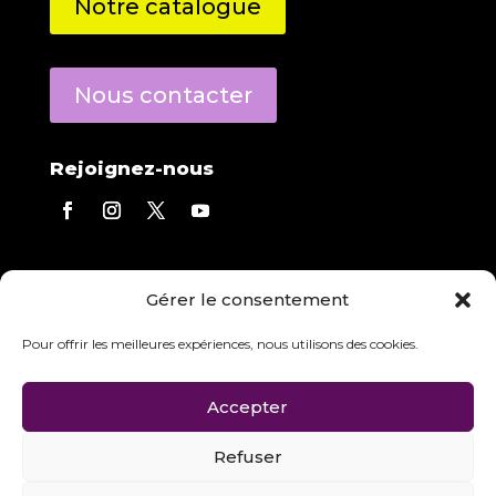
Notre catalogue
Nous contacter
Rejoignez-nous
Contact direct
Gérer le consentement
Eric Derecourt
répond à toutes vos questions.
Agence :
05 56 13 01 03
Pour offrir les meilleures expériences, nous utilisons des cookies.
Mobile :
06 84 97 23 08
Accepter
Refuser
Tous droits réservés I AVTEC audiovisuel technologies 2024 I