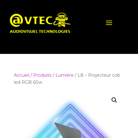
Accueil
/
Produits
/
Lumière
/ L8 – Projecteur cob
led RGB 60w