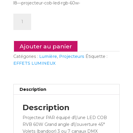
l8—projecteur-cob-led-rgb-60w-
quantité
de
L8
-
Projecteur
Ajouter au panier
cob
Catégories :
Lumière
,
Projecteurs
Étiquette :
led
EFFETS LUMINEUX
RGB
60w
Description
Description
Projecteur PAR équipé d\\’une LED COB
RVB 60W Grand angle d\\’ouverture 45°
Volets (bandoor) 3 ou 7 canaux DMX